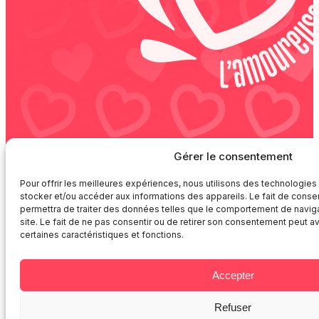
Gérer le consentement
Un vrai coeur, pas un like !
Pour offrir les meilleures expériences, nous utilisons des technologies
stocker et/ou accéder aux informations des appareils. Le fait de conse
permettra de traiter des données telles que le comportement de naviga
Création de contenus site internet, réseaux sociaux
site. Le fait de ne pas consentir ou de retirer son consentement peut avo
Accompagnement Réseaux Sociaux Orléans, aide I
certaines caractéristiques et fonctions.
aide Réseaux Sociaux Orléans.
Noémie Schlachter-Bourgouin ( Madame l’Amoureu
Accepter
SIRET :83894822200040
Refuser
Mentions légales
–
Politique de confidentialité