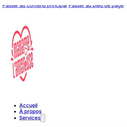
Passer au contenu principal
Passer au pied de page
Accueil
À propos
Services