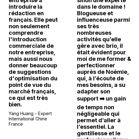
entreprise à
sinon une experte
introduire la
dans le domaine !
rédaction en
Blogueuse et
français. Elle peut
influenceuse parmi
non seulement
ses très
comprendre
nombreuses
l'introduction
activités qu’elle
commerciale de
gère avec brio, il
notre entreprise,
était évident pour
mais aussi nous
moi de me former &
donner beaucoup
perfectionner
de suggestions
auprès de Noémie,
d'optimisation du
qui, à l’écoute de
point de vue du
mes besoins, a su
marché français,
adapter son
ce qui est très
support ➡️ un gain
bien.
de temps non
négligeable qui
Yang Huang - Expert
International Chine
permet d’aller à
France
l’essentiel. La
gentillesse et le